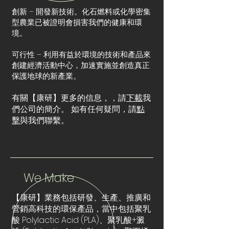
創新 – 開發新技術。化石燃料或化學密集
型農業已被證明會損害我們的健康和環
境。
可行性 – 利用有益於環境的技術和產品來
創建經濟活動中心，加速實施並創造真正
保護地球的新產業。
有關【康研】更多的信息，，請
下載
我
們公司的簡介。 如有任何疑問，請
點
擊
與我們聯繫。
We Make
【康研】業務包括研發、生產、推廣和
營銷高科技的環保產品，當中包括聚乳
酸 Polylactic Acid (PLA)、聚乳酸+澱