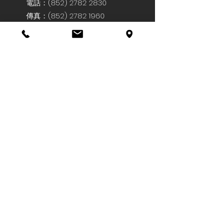
電話：
(852) 2782 2830
傳真：(852)
2782 1960
成為我們的粉絲
歡迎與我們聯繫，我們會儘快回覆
你！
姓名
電郵
電話號碼